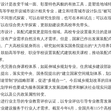
设计是改变千城一面、彰显特色风貌的有效工具，是塑造地域特
持高等学校开设城市设计相关专业，建立和培育城市设计队伍”被
行不同形式探索，可以在研究生阶段，也可在本科试点；可以在
可以在综合类大学探索，更鼓励建设类高校率先带头。
市设计，装配式建筑更是陌生领域。高校专业设置最关注的是就
，没有产业需求自然没有人才需求。但是，国家已作出发展装配
题。广大高校应挺身而出，研究如何落实国务院提出的“大力培养
。鼓励高等学校、职业学校设置装配式建筑相关课程，推动装配
求。
充完善自身课程体系，如延伸城乡规划专业。住房城乡建设部副
上提出，落实党中央、国务院提出的“建立国家空间规划体系，划
用途管制”的战略部署，促进“多规合一”。今后城乡规划改革的
规划学科也要成为服务国家重大发展战略需求和解决社会现实问
学化以及公共政策属性转变。
进行业主导的专业教育评价认证，以专业评估引导专业教育发展
业建设服务于行业人才需求。截至今年6月，全国共有115个高校