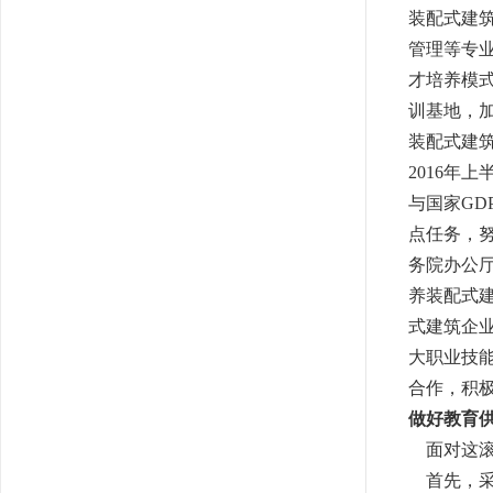
装配式建
管理等专
才培养模
训基地，
装配式建
2016年
与国家G
点任务，努
务院办公
养装配式
式建筑企
大职业技
合作，积
做好教育
面对这滚
首先，采