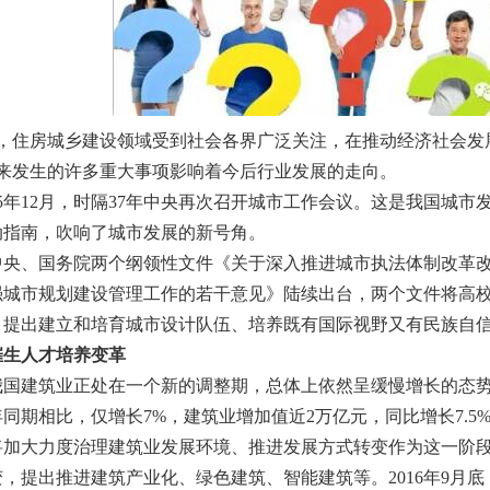
，住房城乡建设领域受到社会各界广泛关注，在推动经济社会发
年来发生的许多重大事项影响着今后行业发展的走向。
5年12月，时隔37年中央再次召开城市工作会议。这是我国城
动指南，吹响了城市发展的新号角。
央、国务院两个纲领性文件《关于深入推进城市执法体制改革改
强城市规划建设管理工作的若干意见》陆续出台，两个文件将高
，提出建立和培育城市设计队伍、培养既有国际视野又有民族自
催生人才培养变革
建筑业正处在一个新的调整期，总体上依然呈缓慢增长的态势。2
同期相比，仅增长7%，建筑业增加值近2万亿元，同比增长7.5
将加大力度治理建筑业发展环境、推进发展方式转变作为这一阶
，提出推进建筑产业化、绿色建筑、智能建筑等。2016年9月