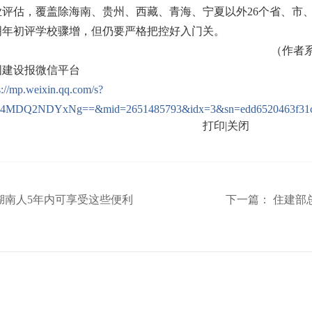
业评估，覆盖除海南、贵州、西藏、青海、宁夏以外26个省、市
明年初评学校骤增，但仍要严格把控好入门关。
（作者
国建设报微信平台
s://mp.weixin.qq.com/s?
4MDQ2NDYxNg==&mid=2651485793&idx=3&sn=edd6520463f31cd1
打印
|
关闭
湖南人5年内可享受这些便利
下一篇：
住建部总