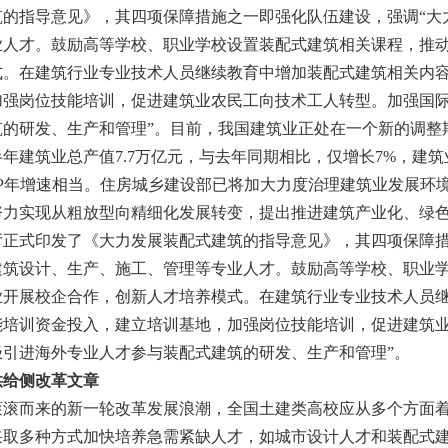
筑的指导意见》，其四项保障措施之一即强化队伍建设，强调“大
业人才。鼓励高等学校、职业学校设置装配式建筑相关课程，推
式。在建筑行业专业技术人员继续教育中增加装配式建筑相关内
加强岗位技能培训，促进建筑业农民工向技术工人转型。加强国
筑的研发、生产和管理”。目前，我国建筑业正处在一个新的调整
上半年建筑业总产值7.7万亿元，与去年同期相比，仅增长7%，建筑
DP年增速相当。住房城乡建设部已将加大力度治理建筑业发展环
力实现从粗放型向精细化发展转变，提出推进建筑产业化、绿色建
厅正式印发了《大力发展装配式建筑的指导意见》，其四项保障措
建筑设计、生产、施工、管理等专业人才。鼓励高等学校、职业
业开展校企合作，创新人才培养模式。在建筑行业专业技术人员
能培训资金投入，建立培训基地，加强岗位技能培训，促进建筑
极引进海外专业人才参与装配式建筑的研发、生产和管理”。
供给侧改革文章
滚而来的新一轮改革发展浪潮，全国土建类高校应从多个方面着
取多种方式加快培养急需紧缺人才，如城市设计人才和装配式