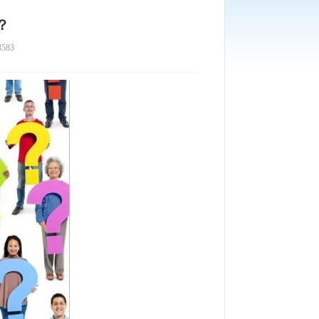
？
583