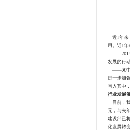
近1年来
用。近1
——201
发展的行
——党中
进一步加
写入其中
行业发展
目前，我国
元，与去年
建设部已
化发展转变