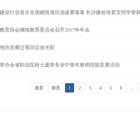
建设行业首次全国砌筑项目选拔赛落幕 长沙建校张君宝同学荣
教育协会继续教育委员会召开2017年年会
地扶贫搬迁项目绽放光彩
举办全省职业院校土建类专业中青年教师技能竞赛活动
首页
前页
1
2
3
4
5
6
...