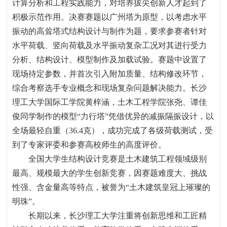
计算分析和工程实践能力，对培养拔尖创新人才起到了
积极示范作用。决赛赛题以广州塔为原型，以考虑水平
振动的高耸塔式结构设计与制作为题，要求参赛者针对
水平荷载、竖向荷载及水平振动复杂工况对其进行受力
分析、结构设计、模型制作及加载试验。赛题中设置了
现场待定参数，并首次引入附加质量、结构修改环节，
综合考察选手专业概念和现场复杂问题解决能力。长沙
理工大学国际工学院黄梓涵，土木工程学院张尧、谭佳
俊同学制作的模型
“
力行塔
”
凭借优异的减振隔振设计，以
全场最轻自重（
36.4
克），成功完成了各级荷载测试，受
到了专家评委和参赛高校师生的高度评价。
全国大学生结构设计竞赛是土木建筑工程领域级别
最高、规模最大的学生创新竞赛，因赛题难度大、挑战
性强、含金量高等特点，被誉为
“
土木建筑皇冠上璀璨的
明珠
”
。
长期以来，长沙理工
大学
注重将创新思维和工匠精