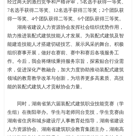
经过两天的激烈竞争和严格评审，
5
名选手获得一等奖、
7
名选手获得二等奖、
12
名选手获得三等奖；
2
个团队获
得一等奖、
4
个团队获得二等奖、
6
个团队获得三等奖。
湖南省建设人力资源协会发挥社会组织优势作用，
助力推进装配式建筑技能人才发展。为装配式建筑及智
能建造技能人才搭建切磋技艺、展示风采的舞台。积极
组织赛事开展，做好在赛前、赛中和赛后各项服务工
作。今后，我会将继续秉持服务宗旨，探索贴合行业需
求，促进深化产教融合，加大力度协助推动装配式建筑
领域的教育教学改革与创新，为培养更多高素质、高技
能的装配式建筑人才贡献协会力量。
同时
，湖南省第六届装配式建筑职业技能竞赛
（学
生组）
在衡阳举办。
学生与老师同台竞技，学生
竞赛由
湖南省住房和城乡建设厅人事教育处指导，湖南省建设
人力资源协会、湖南省建筑职业教育集团主办，湖南高