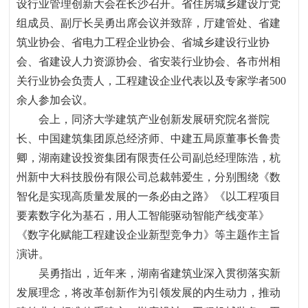
设行业管理创新大会在长沙召开。省住房城乡建设厅党
组成员、副厅长吴勇出席会议并致辞
，
厅建管处、省建
筑业协会、省电力工程企业协会、省城乡建设行业协
会、省建设人力资源协会、省安装行业协会、各市州相
关行业协会负责人
，
工程建设企业代表以及专家学者
500
余人参加会议。
会上
，
同济大学建筑产业创新发展研究院名誉院
长、中国建筑集团原总经济师、中建五局原董事长鲁贵
卿
，
湖南建设投资集团有限责任公司副总经理陈浩
，
杭
州新中大科技股份有限公司总裁韩爱生
，
分别围绕《数
智化是实现高质量发展的一条必由之路》《以工程项目
要素数字化为基石
，
用人工智能驱动智能产线变革》
《数字化赋能工程建设企业新型竞争力》等主题作主旨
演讲。
吴勇指出
，
近年来
，
湖南省建筑业深入贯彻落实新
发展理念
，
将改革创新作为引领发展的内生动力
，
推动