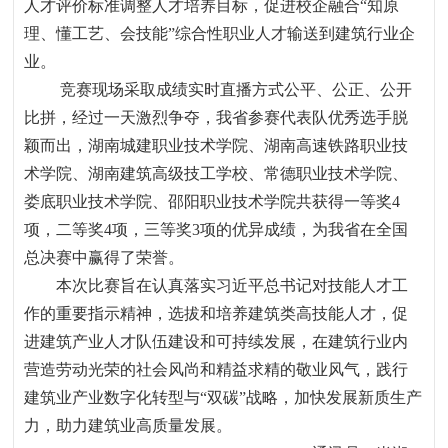
人才评价标准调整人才培养目标，促进校企融合
“
知原
理、懂工艺、会技能
”
综合性职业人才输送到建筑行业企
业。
竞赛现场采取成绩实时直播方式公平、公正、公开
比拼，经过一天激烈争夺，我省参赛代表队优秀选手脱
颖而出，湖南城建职业技术学院、湖南高速铁路职业技
术学院、湖南建筑高级技工学校、常德职业技术学院、
娄底职业技术学院、邵阳职业技术学院共获得一等奖
4
项，二等奖
4
项，三等奖
3
项的优异成绩，为我省在全国
总决赛中赢得了荣誉。
本次比赛旨在认真落实习近平总书记对技能人才工
作的重要指示精神，选拔和培养建筑类高技能人才，促
进建筑产业人才队伍建设和可持续发展，在建筑行业内
营造
劳动光荣的社会风尚和精益求精的敬业风气，践行
建筑业产业数字化转型与
“
双碳
”
战略，加快发展新质生产
力，助力建筑业高质量发展。