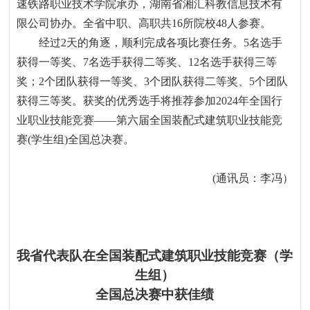
速铁路职业技术学院承办，湖南省湘汇科教信息技术有
限公司协办。全省中职、高职共
16
所院校
48
人参赛。
经过
2
天的角逐，顺利完成各项比赛任务。
5
名选手
获得一等奖、
7
名选手获得二等奖、
12
名选手获得三等
奖；
2
个团队获得一等奖、
3
个团队获得二等奖、
5
个团队
获得三等奖。获奖的优秀选手将推荐参加
2024
年全国行
业职业技能竞赛
——
第六届全国装配式建筑职业技能竞
赛
(
学生组
)
全国总决赛。
(
通讯员：李冯）
我省代表队在全国装配式建筑职业技能竞赛（学
生组）
全国总决赛中获佳绩