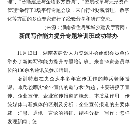
理
”
、
“
智能建造与企项多方协调
”
、
“
资质改革与无形资产
管理
”
举行了
3
场平行专题会议
，
来自行业财税管理、数字
化等方面的多位专家进行了经验分享和研讨交流。
（来源：湖南省住房和城乡建设厅官网）
新闻写作能力提升专题培训班成功举办
11
月
13
日，湖南省建设人力资源协会组织会员单位
举办了新闻写作能力提升专题培训班。来自
56
家会员单
位的
130
余名通讯员参加培训。
培训特邀在央企从事多年宣传工作的帅兵老师授
课。帅兵老师以
“
企业宣传的道与术
”
为题，主要讲授了宣
传、企业宣传、企业宣传报道的概念、本质及作用；传
统媒体与新媒体的区别及分析；企业宣传报道的主要体
裁；消息、通讯、言论的特征、结构分析、写作；怎样
发现新闻；怎