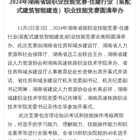
2024
年湖南省级职业技能竞赛
·
住建行业（装配
式建筑智能建造）职业技能竞赛圆满举办
11
月
2
日至
3
日，
2024
年湖南省级职业技能竞赛
·
住建
行业
(
装配式建筑智能建造
)
职业技能竞赛在衡阳圆满举
办。此次竞赛由湖南省住房和城乡建设厅、湖南省人力
资源和社会保障厅、湖南省总工会联合主办，湖南省建
设人力资源协会和湖南高速铁路职业技术学院承办。省
住房和城乡建设厅人事教育处处长曾铮出席开幕式并讲
话。省住房和城乡建设厅机关党委副书记、机关纪委副
书记周琳，湖南省建设人力资源协会会长蒋必祥，湖南
城建职业技术学院党委书记肖继军，湖南高速铁路职业
技术学院党委书记吴伟生等参加开幕式。
此次竞赛包含理论知识考试和技能操作考核两部
分，对选手的学习能力、理解能力、技能操作能力和职
业素养等进行全面考核。全省
19
所职业院校的
49
名选手