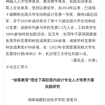
神融入人才培养体系、教育教学体系、实践实训体系、
育人文化体系，坚持以赛促学。自
2014
年以来，已连续
十届蝉联全国大学生结构设计竞赛一等奖，摘得
4
届总冠
军，并于
2023
年成功举办了第十六届全国大学生结构设
计竞赛。该校年均参与学科竞赛
1.5
万人次，工科类学生
100%
参加科技创新活动。近五年，长理学子获得国家级
各类学科竞赛和科技成果奖
2200
余项，省级学科竞赛和
科技成果奖
4700
余项。在《
2023
年全国普通高校大学生
竞赛排行榜
(
本科
)
》中，长沙理工大学位列第
11
名。
（通讯员：付果）
※
论文
汇萃※
“
创客教育
”
理念下高职室内设计专业人才培养方案
实践研究
湖南城建职业技术学院
谢复兴