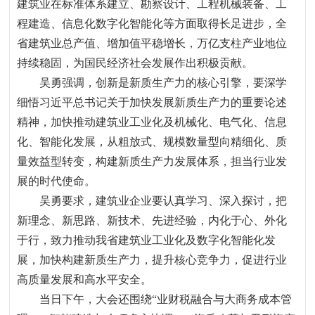
建筑业在标准体系建立、勘察设计、工程机械装备、工
程建造、信息化数字化智能化等方面取得长足进步
，
全
省建筑业总产值、增加值平稳增长
，
万亿支柱产业地位
持续稳固
，
为国民经济社会发展作出积极贡献。
吴勇强调
，
创新是新质生产力的核心引擎
，
要深学
细悟习近平总书记关于加快发展新质生产力的重要论述
精神
，
加快推动建筑业工业化及机械化、电气化、信息
化、智能化发展
，
从粗放式、规模数量型向精细化、质
量效益型转变
，
构建新质生产力发展体系
，
担当行业发
展的时代使命。
吴勇要求
，
建筑业企业要认真学习、深入探讨
，
把
新理念、新思路、新技术、先进经验
，
内化于心、外化
于行
，
致力推动我省建筑业工业化及数字化智能化发
展
，
加快构建新质生产力
，
提升核心竞争力
，
促进行业
高质量发展和高水平安全。
当日下午
，
大会还围绕
“
业财税融合与大商务成本管