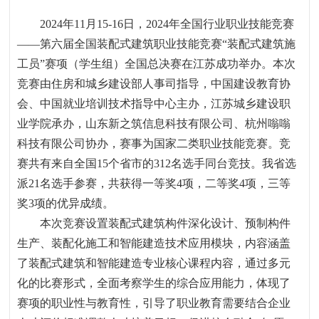
2024
年
11
月
15-16
日，
2024
年全国行业职业技能竞赛
——
第六届全国装配式建筑职业技能竞赛
“
装配式建筑施
工员
”
赛项（学生组）全国总决赛在江苏成功举办。本次
竞赛由住房和城乡建设部人事司指导，中国建设教育协
会、中国就业培训技术指导中心主办，江苏城乡建设职
业学院承办，山东新之筑信息科技有限公司、杭州嗡嗡
科技有限公司协办，赛事为国家二类职业技能竞赛。竞
赛共有来自全国
15
个省市的
312
名选手同台竞技。我省选
派
21
名选手参赛，共获得一等奖
4
项，二等奖
4
项，三等
奖
3
项的优异成绩。
本次竞赛设置装配式建筑构件深化设计、预制构件
生产、装配化施工和智能建造技术应用模块，内容涵盖
了装配式建筑和智能建造专业核心课程内容，通过多元
化的比赛形式，全面考察学生的综合应用能力，体现了
赛项的职业性与教育性，引导了职业教育需要结合企业