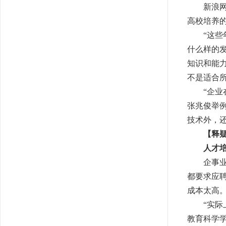
新浪网原
高校培养
“这
什么样的
知识和能
不是适合
“企
张兆俊举
技术外，
【释
人才
企事业
都要求应
成本太高
“实
教育科学