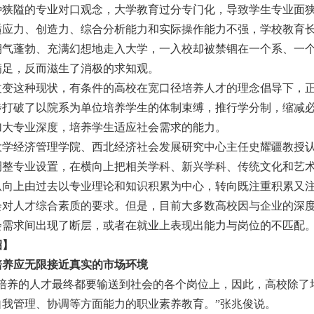
种狭隘的专业对口观念，大学教育过分专门化，导致学生专业面
适应力、创造力、综合分析能力和实际操作能力不强，学校教育
朝气蓬勃、充满幻想地走入大学，一入校却被禁锢在一个系、一
满足，反而滋生了消极的求知观。
这种现状，有条件的高校在宽口径培养人才的理念倡导下，正
步打破了以院系为单位培养学生的体制束缚，推行学分制，缩减
加大专业深度，培养学生适应社会需求的能力。
经济管理学院、西北经济社会发展研究中心主任史耀疆教授认
调整专业设置，在横向上把相关学科、新兴学科、传统文化和艺
纵向上由过去以专业理论和知识积累为中心，转向既注重积累又
会对人才综合素质的要求。但是，目前大多数高校因与企业的深
会需求间出现了断层，或者在就业上表现出能力与岗位的不匹配
招】
培养应无限接近真实的市场环境
校培养的人才最终都要输送到社会的各个岗位上，因此，高校除了
自我管理、协调等方面能力的职业素养教育。”张兆俊说。