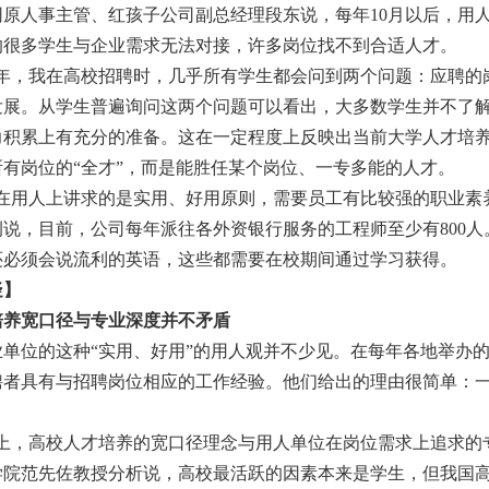
人事主管、红孩子公司副总经理段东说，每年
10月以后，用
的很多学生与企业需求无法对接，许多岗位找不到合适人才。
些年，我在高校招聘时，几乎所有学生都会问到两个问题：应聘的
发展。从学生普遍询问这两个问题可以看出，大多数学生并不了
力积累上有充分的准备。这在一定程度上反映出当前大学人才培养
所有岗位的“全才”，而是能胜任某个岗位、一专多能的人才。
业在用人上讲求的是实用、好用原则，需要员工有比较强的职业素
例说，目前，公司每年派往各外资银行服务的工程师至少有800
还必须会说流利的英语，这些都需要在校期间通过学习获得。
疑】
培养宽口径与专业深度并不矛盾
单位的这种
“实用、好用”的用人观并不少见。在每年各地举办
聘者具有与招聘岗位相应的工作经验。他们给出的理由很简单：
。
际上，高校人才培养的宽口径理念与用人单位在岗位需求上追求的
学院
范先佐教授分析说，高校最活跃的因素本来是学生，但我国