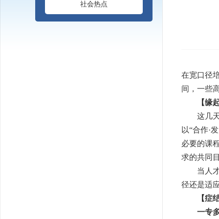
社会热点
在宽口径
间，一些
【缘
这几天，
以“合作·
必要的课
求的共同目
当人才培
径还是适
【症
一专