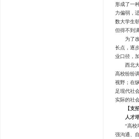
形成了一
力偏弱，
数大学生
但得不到
为了改变
长点，逐
业口径，
西北大学
高校纷纷
视野；在
足现代社
实际的社
【支
人才
“高
强沟通、