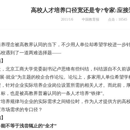
高校人才培养口径宽还是专?专家:应接
2011/1/6
中国教育报
点击：10545
培养理念被高教界认同的当下，不少用人单位却希望学校进一步
高校遇到了一道两难选择题——
起】
北京工商大学党委副书记卢思锋有些纠结，纠结源自不久前
发展·就业”为主题的校企合作论坛。论坛上，多家用人单位希望
程，针对企业实际培养企业岗位设置所需的相关人才。而此前，
标，也是被高教界普遍认同的一条人才培养“铁律”。
养规律与企业的实际需求之间错位时，作为人才提供方的高校
应市场需求的专口径？
结】
多能不等于浅尝辄止的
“全才”