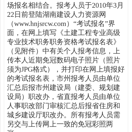
场报名相结合。报考人员于
2010
年
3
月
22
日前登陆湖南建设人力资源网
（
www.hnjsrcw.com
）“考试报名”界
面，在网上填写《土建工程专业高级
专业技术职务职务资格考试报名表》
（见附件）中有关个人报考信息，上
传本人近期免冠数码电子照片（照片
须为
JPG
格式），并打印在网上填报好
的考试报名表，市州报考人员由单位
汇总后报市州建设局（建委、规划建
设局）职改办，省直报考人员由单位
人事职改部门审核汇总后报省住房和
城乡建设厅职改办。所有报考人员需
另交与上传网上一致的免冠彩照两