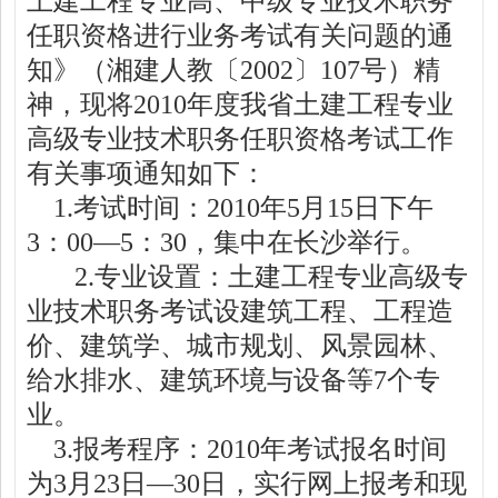
土建工程专业高、中级专业技术职务
任职资格进行业务考试有关问题的通
知》（湘建人教〔
2002
〕
107
号）精
神，现将
2010
年度我省土建工程专业
高级专业技术职务任职资格考试工作
有关事项通知如下：
1.
考试时间：
2010
年
5
月
15
日下午
3
：
00
—
5
：
30
，集中在长沙举行。
2.
专业设置：土建工程专业高级专
业技术职务考试设建筑工程、工程造
价、建筑学、城市规划、风景园林、
给水排水、建筑环境与设备等
7
个专
业。
3.
报考程序：
2010
年考试报名时间
为
3
月
23
日—
30
日，实行网上报考和现