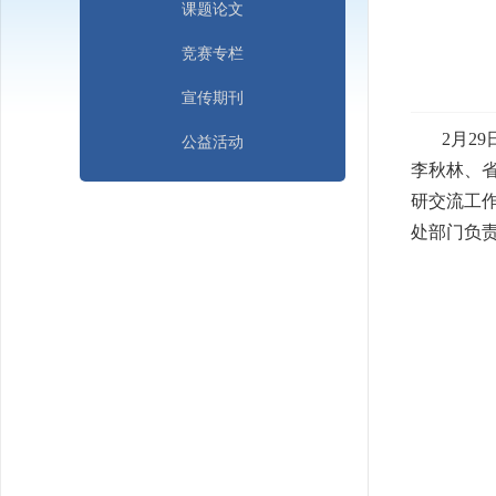
课题论文
竞赛专栏
宣传期刊
2月2
公益活动
李秋林、
研交流工
处部门负