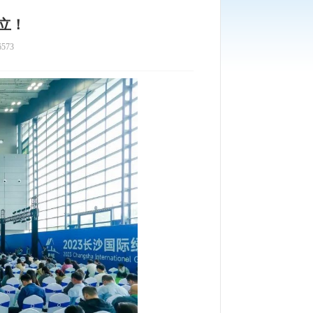
立！
573