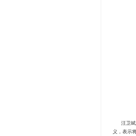
汪卫斌
义，表示