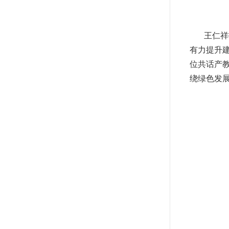
王仁祥
有力提升
位共话产
绕绿色发