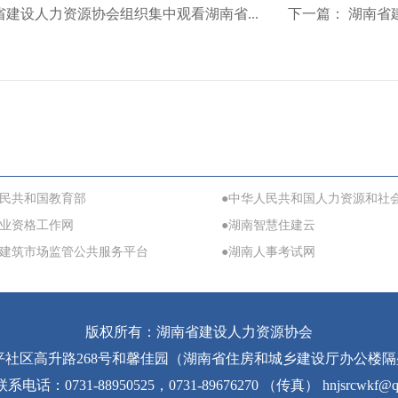
省建设人力资源协会组织集中观看湖南省...
下一篇：
湖南省建
人民共和国教育部
●中华人民共和国人力资源和社
职业资格工作网
●湖南智慧住建云
省建筑市场监管公共服务平台
●湖南人事考试网
版权所有：湖南省建设人力资源协会
区高升路268号和馨佳园（湖南省住房和城乡建设厅办公楼隔壁）5栋2
电话：0731-88950525，0731-89676270 （传真） hnjsrcwkf@q