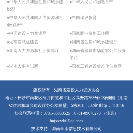
●中华人民共和国住房和城乡建
●中华人民共和国教育部
设部
●中华人民共和国人力资源和社
●中国建设教育
会保障部
●中国建设人力资源网
●国家职业资格工作网
●湖南智慧住建云
●湖南省住房和城乡建设厅
●湖南人力资源和社会保障厅
●湖南省建筑市场监管公共服务
平台
●湖南人事考试网
●国家工程建设标准化信息网
版权所有：湖南省建设人力资源协会
地址：长沙市雨花区洞井街道和平社区高升路268号和馨佳园（湖南
省住房和城乡建设厅办公楼隔壁）5栋201、202室 邮编：410116
协会联系电话：0731-88950525，0731-89676270 （传真）
hnjsrcwkf@qq.com
技术支持：
湖南金水信息技术有限公司