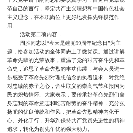
了入党申请书的同志都要认真学习，自觉用党章规
范自己的言行，坚定共产主义理想和中国特色社会
主义理念，在本职岗位上更好地发挥先锋模范作
用。
活动第二项内容，
周胜同志以
“今天是建党99周年
纪念日
”为主
题，给参加活动的全体同志上了微党课。通过讲解
革命先辈的光荣故事，重温了党的艰苦奋斗史和革
命史，追思了革命先烈的丰功伟绩，与会人员进一
步感受了革命先烈对理想信念的执着追求，对党绝
对忠诚的赤子之心，舍生取义的崇高气节和报国为
民的炽热情怀。大家表示，要传承好革命先烈们舍
身忘我的革命意志和吃苦耐劳的奋斗精神，充分弘
扬党的优良传统和作风，把革命先烈精神内化于
心、外化于行，升华到保持共产党员先进性的精神
追求，转化为创先争优的强大动力。