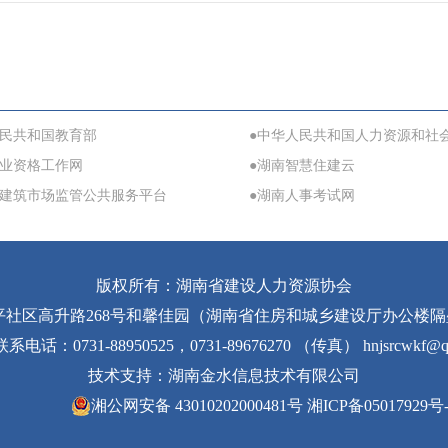
人民共和国教育部
●中华人民共和国人力资源和社
职业资格工作网
●湖南智慧住建云
省建筑市场监管公共服务平台
●湖南人事考试网
版权所有：湖南省建设人力资源协会
区高升路268号和馨佳园（湖南省住房和城乡建设厅办公楼隔壁）5栋2
电话：0731-88950525，0731-89676270 （传真） hnjsrcwkf@q
技术支持：
湖南金水信息技术有限公司
湘公网安备 43010202000481号
湘ICP备05017929号-