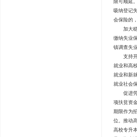
限可顺延。
吸纳登记
会保险的，
加大
缴纳失业保
镇调查失
支持
就业和高校
就业和新
就业社会
促进
项扶贫资
期限作为
位。推动高
高校专升