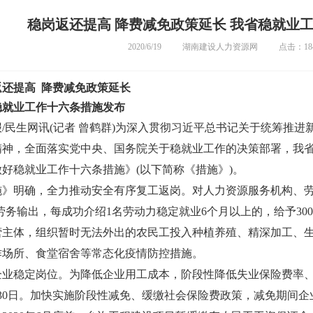
稳岗返还提高 降费减免政策延长 我省稳就业
2020/6/19
湖南建设人力资源网
点击：18
返还提高
降费减免政策延长
稳就业工作十六条措施
发布
报/民生网讯(记者 曾鹤群)为深入贯彻习近平总书记关于统筹推
精神，全面落实党中央、国务院关于稳就业工作的决策部署，我
好稳就业工作十六条措施》(以下简称《措施》)。
施》明确，全力推动安全有序复工返岗。对人力资源服务机构、劳
劳务输出，每成功介绍1名劳动力稳定就业6个月以上的，给予30
营主体，组织暂时无法外出的农民工投入种植养殖、精深加工、
作场所、食堂宿舍等常态化疫情防控措施。
企业稳定岗位。为降低企业用工成本，阶段性降低失业保险费率
4月30日。加快实施阶段性减免、缓缴社会保险费政策，减免期间