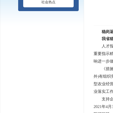
社会热点
稳岗
我省
人才
重要指示
响进一步做
《措
外)有组织
型农业经
业落实工
支持
2021年