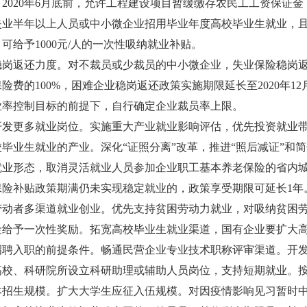
2020年6月底前，允许工程建设项目暂缓缴存农民工工资保证
失业半年以上人员或中小微企业招用毕业年度高校毕业生就业，且
可给予1000元/人的一次性吸纳就业补贴。
稳岗返还力度。对不裁员或少裁员的中小微企业，失业保险稳岗
险费的100%，困难企业稳岗返还政策实施期限延长至2020年1
业率控制目标的前提下，自行确定企业裁员率上限。
开发更多就业岗位。实施重大产业就业影响评估，优先投资就业
毕业生就业的产业。深化“证照分离”改革，推进“照后减证”和
就业形态，取消灵活就业人员参加企业职工基本养老保险的省内
保险补贴政策期满仍未实现稳定就业的，政策享受期限可延长1年
劳动者多渠道就业创业。优先支持贫困劳动力就业，对吸纳贫困
金给予一次性奖励。拓宽高校毕业生就业渠道，国有企业要扩大
招聘入职的前提条件。畅通民营企业专业技术职称评审渠道。开
校、科研院所设立科研助理或辅助人员岗位，支持短期就业。按国
本招生规模。扩大大学生应征入伍规模。对因疫情影响见习暂时