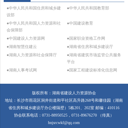
●中华人民共和国住房和城乡建
●中华人民共和国教育部
设部
●中华人民共和国人力资源和社
●中国建设教育
会保障部
●中国建设人力资源网
●国家职业资格工作网
●湖南智慧住建云
●湖南省住房和城乡建设厅
●湖南人力资源和社会保障厅
●湖南省建筑市场监管公共服务
平台
●湖南人事考试网
●国家工程建设标准化信息网
版权所有：湖南省建设人力资源协会
地址：长沙市雨花区洞井街道和平社区高升路268号和馨佳园（湖南
省住房和城乡建设厅办公楼隔壁）5栋201、202室 邮编：410116
协会联系电话：0731-88950525，0731-89676270 （传真）
hnjsrcwkf@qq.com