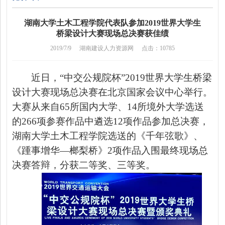
湖南大学土木工程学院代表队参加2019世界大学生
桥梁设计大赛现场总决赛获佳绩
2019/7/9
湖南建设人力资源网
点击：10785
近日，
“中交公规院杯”2019世界大学生桥梁
设计大赛现场总决赛在北京国家会议中心
举行。
大赛从来自
65所
国内
大学、
14所
境外
大学选送
的
266
项
参赛作品
中
遴选
12
项
作品参加总决赛，
湖南大学土木工程学
院
选送的
《千年弦歌》
、
《踵事增华
—榔梨桥》
2
项作品入围最终现场总
决赛答辩，
分
获二等奖
、
三等奖
。