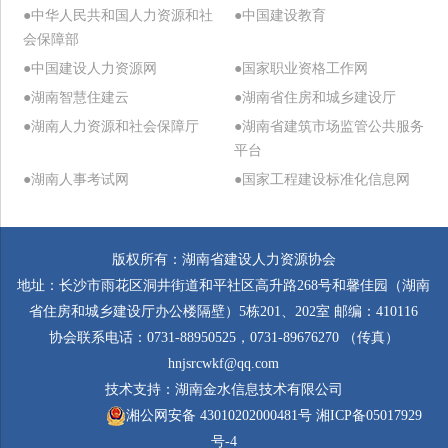
●中华人民共和国人力资源和社
●中国建设教育
会保障部
●中国建设人力资源网
●国家职业资格工作网
●湖南智慧住建云
●湖南省住房和城乡建设厅
●湖南人力资源和社会保障厅
●湖南省建筑市场监管公共服务
平台
●湖南人事考试网
●国家工程建设标准化信息网
版权所有：湖南省建设人力资源协会
地址：长沙市雨花区洞井街道和平社区高升路268号和馨佳园（湖南
省住房和城乡建设厅办公楼隔壁）5栋201、202室 邮编：410116
协会联系电话：0731-88950525，0731-89676270 （传真）
hnjsrcwkf@qq.com
技术支持：
湖南金水信息技术有限公司
湘公网安备 43010202000481号
湘ICP备05017929
号-4