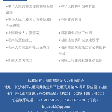
●中华人民共和国住房和城乡建
●中华人民共和国教育部
设部
●中华人民共和国人力资源和社
●中国建设教育
会保障部
●中国建设人力资源网
●国家职业资格工作网
●湖南智慧住建云
●湖南省住房和城乡建设厅
●湖南人力资源和社会保障厅
●湖南省建筑市场监管公共服务
平台
●湖南人事考试网
●国家工程建设标准化信息网
版权所有：湖南省建设人力资源协会
地址：长沙市雨花区洞井街道和平社区高升路268号和馨佳园（湖南
省住房和城乡建设厅办公楼隔壁）5栋201、202室 邮编：410116
协会联系电话：0731-88950525，0731-89676270 （传真）
hnjsrcwkf@qq.com