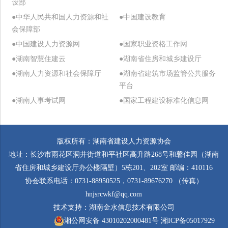
设部
●中华人民共和国人力资源和社
●中国建设教育
会保障部
●中国建设人力资源网
●国家职业资格工作网
●湖南智慧住建云
●湖南省住房和城乡建设厅
●湖南人力资源和社会保障厅
●湖南省建筑市场监管公共服务
平台
●湖南人事考试网
●国家工程建设标准化信息网
版权所有：湖南省建设人力资源协会
地址：长沙市雨花区洞井街道和平社区高升路268号和馨佳园（湖南
省住房和城乡建设厅办公楼隔壁）5栋201、202室 邮编：410116
协会联系电话：0731-88950525，0731-89676270 （传真）
hnjsrcwkf@qq.com
技术支持：
湖南金水信息技术有限公司
湘公网安备 43010202000481号
湘ICP备05017929