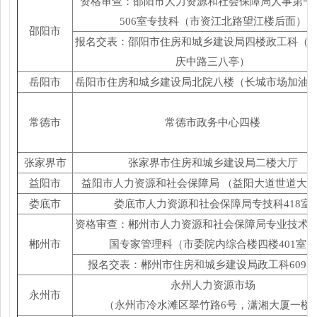
资格审查：邵阳市人力资源和社会保障局人事第一
506
室专技科（市资江北路望江楼后面）
邵阳市
报名交表：邵阳市住房和城乡建设局四楼政工科（
庆中路三八亭）
岳阳市
岳阳市住房和城乡建设局北院八楼（长城市场加油
常德市
常德市政务中心四楼
张家界市
张家界市住房和城乡建设局二楼大厅
益阳市
益阳市人力资源和社会保障局
（益阳大道世道大
娄底市
娄底市人力资源和社会保障局专技科
418
室
资格审查：郴州市人力资源和社会保障局专业技术
郴州市
国专家管理科（市委院内综合楼四楼
401
室）
报名交表：郴州市住房和城乡建设局政工科
609
办
永州人力资源市场
永州市
（永州市冷水滩区翠竹路
6
号，潇湘大厦一楼