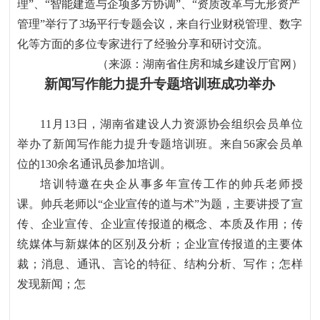
理
”
、
“
智能建造与企项多方协调
”
、
“
资质改革与无形资产
管理
”
举行了
3
场平行专题会议
，
来自行业财税管理、数字
化等方面的多位专家进行了经验分享和研讨交流。
（来源：湖南省住房和城乡建设厅官网）
新闻写作能力提升专题培训班成功举办
11
月
13
日，湖南省建设人力资源协会组织会员单位
举办了新闻写作能力提升专题培训班。来自
56
家会员单
位的
130
余名通讯员参加培训。
培训特邀在央企从事多年宣传工作的帅兵老师授
课。帅兵老师以
“
企业宣传的道与术
”
为题，主要讲授了宣
传、企业宣传、企业宣传报道的概念、本质及作用；传
统媒体与新媒体的区别及分析；企业宣传报道的主要体
裁；消息、通讯、言论的特征、结构分析、写作；怎样
发现新闻；怎