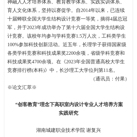
神融入人才培养体系、教育教学体系、实践实训体系、
育人文化体系，坚持以赛促学。自
2014
年以来，已连续
十届蝉联全国大学生结构设计竞赛一等奖，摘得
4
届总冠
军，并于
2023
年成功举办了第十六届全国大学生结构设
计竞赛。该校年均参与学科竞赛
1.5
万人次，工科类学生
100%
参加科技创新活动。近五年，长理学子获得国家级
各类学科竞赛和科技成果奖
2200
余项，省级学科竞赛和
科技成果奖
4700
余项。在《
2023
年全国普通高校大学生
竞赛排行榜
(
本科
)
》中，长沙理工大学位列第
11
名。
（通讯员：付果）
※
论文
汇萃※
“
创客教育
”
理念下高职室内设计专业人才培养方案
实践研究
湖南城建职业技术学院
谢复兴