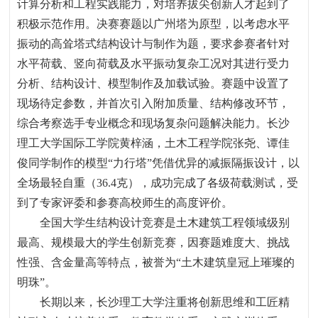
计算分析和工程实践能力，对培养拔尖创新人才起到了
积极示范作用。决赛赛题以广州塔为原型，以考虑水平
振动的高耸塔式结构设计与制作为题，要求参赛者针对
水平荷载、竖向荷载及水平振动复杂工况对其进行受力
分析、结构设计、模型制作及加载试验。赛题中设置了
现场待定参数，并首次引入附加质量、结构修改环节，
综合考察选手专业概念和现场复杂问题解决能力。长沙
理工大学国际工学院黄梓涵，土木工程学院张尧、谭佳
俊同学制作的模型
“
力行塔
”
凭借优异的减振隔振设计，以
全场最轻自重（
36.4
克），成功完成了各级荷载测试，受
到了专家评委和参赛高校师生的高度评价。
全国大学生结构设计竞赛是土木建筑工程领域级别
最高、规模最大的学生创新竞赛，因赛题难度大、挑战
性强、含金量高等特点，被誉为
“
土木建筑皇冠上璀璨的
明珠
”
。
长期以来，长沙理工
大学
注重将创新思维和工匠精