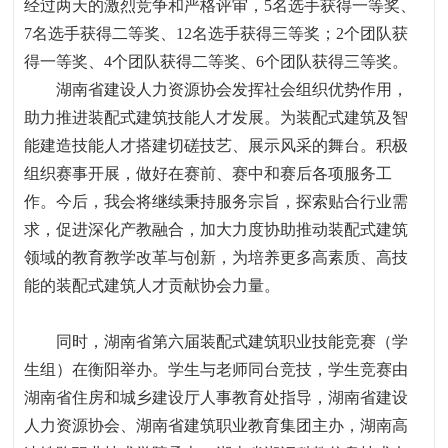
经过两天的激烈竞争和严格评审，
5
名选手获得一等奖、
7
名选手获得二等奖、
12
名选手获得三等奖；
2
个团队获
得一等奖、
4
个团队获得二等奖、
6
个团队获得三等奖。
湖南省建设人力资源协会发挥社会组织优势作用，
助力推进装配式建筑技能人才发展。为装配式建筑及智
能建造技能人才搭建切磋技艺、展示风采的舞台。积极
组织赛事开展，做好在赛前、赛中和赛后各项服务工
作。今后，我会将继续秉持服务宗旨，探索贴合行业需
求，促进深化产教融合，加大力度协助推动装配式建筑
领域的教育教学改革与创新，为培养更多高素质、高技
能的装配式建筑人才贡献协会力量。
同时
，湖南省第六届装配式建筑职业技能竞赛
（学
生组）
在衡阳举办。
学生与老师同台竞技，学生
竞赛由
湖南省住房和城乡建设厅人事教育处指导，湖南省建设
人力资源协会、湖南省建筑职业教育集团主办，湖南高