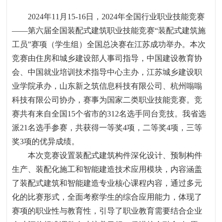
2024
年
11
月
15-16
日，
2024
年全国行业职业技能竞赛
——
第六届全国装配式建筑职业技能竞赛
“
装配式建筑施
工员
”
赛项（学生组）全国总决赛在江苏成功举办。本次
竞赛由住房和城乡建设部人事司指导，中国建设教育协
会、中国就业培训技术指导中心主办，江苏城乡建设职
业学院承办，山东新之筑信息科技有限公司、杭州嗡嗡
科技有限公司协办，赛事为国家二类职业技能竞赛。竞
赛共有来自全国
15
个省市的
312
名选手同台竞技。我省选
派
21
名选手参赛，共获得一等奖
4
项，二等奖
4
项，三等
奖
3
项的优异成绩。
本次竞赛设置装配式建筑构件深化设计、预制构件
生产、装配化施工和智能建造技术应用模块，内容涵盖
了装配式建筑和智能建造专业核心课程内容，通过多元
化的比赛形式，全面考察学生的综合应用能力，体现了
赛项的职业性与教育性，引导了职业教育需要结合企业