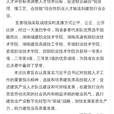
人才评价标准调整人才培养目标，促进校企融合
“
知原
理、懂工艺、会技能
”
综合性职业人才输送到建筑行业企
业。
竞赛现场采取成绩实时直播方式公平、公正、公开
比拼，经过一天激烈争夺，我省参赛代表队优秀选手脱
颖而出，湖南城建职业技术学院、湖南高速铁路职业技
术学院、湖南建筑高级技工学校、常德职业技术学院、
娄底职业技术学院、邵阳职业技术学院共获得一等奖
4
项，二等奖
4
项，三等奖
3
项的优异成绩，为我省在全国
总决赛中赢得了荣誉。
本次比赛旨在认真落实习近平总书记对技能人才工
作的重要指示精神，选拔和培养建筑类高技能人才，促
进建筑产业人才队伍建设和可持续发展，在建筑行业内
营造
劳动光荣的社会风尚和精益求精的敬业风气，践行
建筑业产业数字化转型与
“
双碳
”
战略，加快发展新质生产
力，助力建筑业高质量发展。