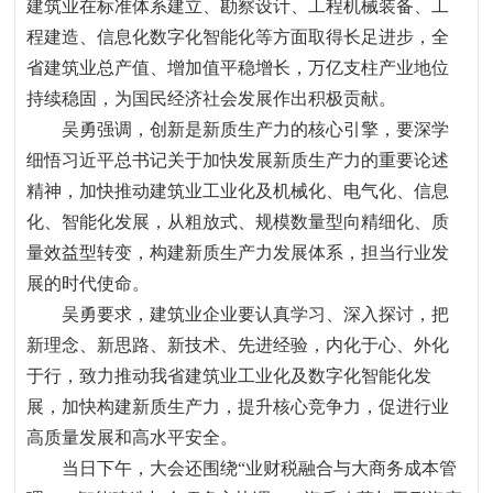
建筑业在标准体系建立、勘察设计、工程机械装备、工
程建造、信息化数字化智能化等方面取得长足进步
，
全
省建筑业总产值、增加值平稳增长
，
万亿支柱产业地位
持续稳固
，
为国民经济社会发展作出积极贡献。
吴勇强调
，
创新是新质生产力的核心引擎
，
要深学
细悟习近平总书记关于加快发展新质生产力的重要论述
精神
，
加快推动建筑业工业化及机械化、电气化、信息
化、智能化发展
，
从粗放式、规模数量型向精细化、质
量效益型转变
，
构建新质生产力发展体系
，
担当行业发
展的时代使命。
吴勇要求
，
建筑业企业要认真学习、深入探讨
，
把
新理念、新思路、新技术、先进经验
，
内化于心、外化
于行
，
致力推动我省建筑业工业化及数字化智能化发
展
，
加快构建新质生产力
，
提升核心竞争力
，
促进行业
高质量发展和高水平安全。
当日下午
，
大会还围绕
“
业财税融合与大商务成本管