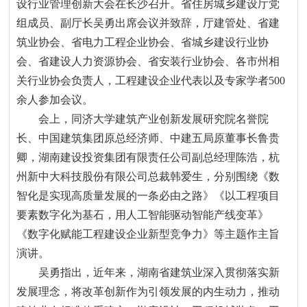
设行业管理创新大会在长沙召开。省住房城乡建设厅党
组成员、副厅长吴勇出席会议并致辞
，
厅建管处、省建
筑业协会、省电力工程企业协会、省城乡建设行业协
会、省建设人力资源协会、省安装行业协会、各市州相
关行业协会负责人
，
工程建设企业代表以及专家学者
500
余人参加会议。
会上
，
同济大学建筑产业创新发展研究院名誉院
长、中国建筑集团原总经济师、中建五局原董事长鲁贵
卿
，
湖南建设投资集团有限责任公司副总经理陈浩
，
杭
州新中大科技股份有限公司总裁韩爱生
，
分别围绕《数
智化是实现高质量发展的一条必由之路》《以工程项目
要素数字化为基石
，
用人工智能驱动智能产线变革》
《数字化赋能工程建设企业新型竞争力》等主题作主旨
演讲。
吴勇指出
，
近年来
，
湖南省建筑业深入贯彻落实新
发展理念
，
将改革创新作为引领发展的内生动力
，
推动