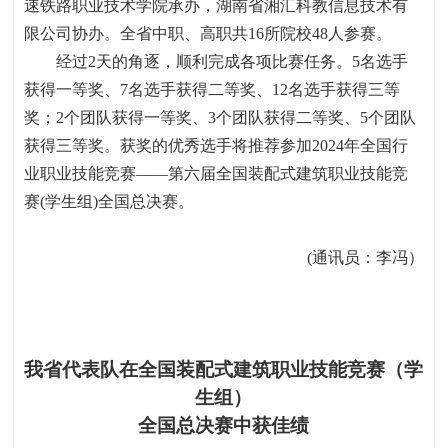
速铁路职业技术学院承办，湖南省湘汇科教信息技术有
限公司协办。全省中职、高职共
16
所院校
48
人参赛。
经过
2
天的角逐，顺利完成各项比赛任务。
5
名选手
获得一等奖、
7
名选手获得二等奖、
12
名选手获得三等
奖；
2
个团队获得一等奖、
3
个团队获得二等奖、
5
个团队
获得三等奖。获奖的优秀选手将推荐参加
2024
年全国行
业职业技能竞赛
——
第六届全国装配式建筑职业技能竞
赛
(
学生组
)
全国总决赛。
(
通讯员：李冯）
我省代表队在全国装配式建筑职业技能竞赛（学
生组）
全国总决赛中获佳绩