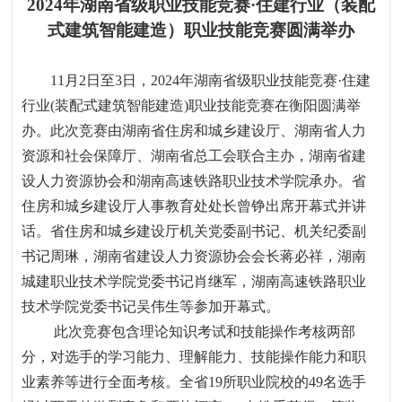
2024
年湖南省级职业技能竞赛
·
住建行业（装配
式建筑智能建造）职业技能竞赛圆满举办
11
月
2
日至
3
日，
2024
年湖南省级职业技能竞赛
·
住建
行业
(
装配式建筑智能建造
)
职业技能竞赛在衡阳圆满举
办。此次竞赛由湖南省住房和城乡建设厅、湖南省人力
资源和社会保障厅、湖南省总工会联合主办，湖南省建
设人力资源协会和湖南高速铁路职业技术学院承办。省
住房和城乡建设厅人事教育处处长曾铮出席开幕式并讲
话。省住房和城乡建设厅机关党委副书记、机关纪委副
书记周琳，湖南省建设人力资源协会会长蒋必祥，湖南
城建职业技术学院党委书记肖继军，湖南高速铁路职业
技术学院党委书记吴伟生等参加开幕式。
此次竞赛包含理论知识考试和技能操作考核两部
分，对选手的学习能力、理解能力、技能操作能力和职
业素养等进行全面考核。全省
19
所职业院校的
49
名选手