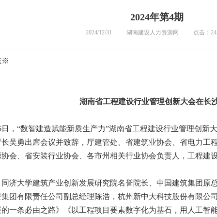
2024年第4期
2024/12/31
湖南建设人力资源网
点击：243
态
※
湖南省工程建设行业管理创新大会在长
6
日
，
“
数智建造赋能新质生产力
”
湖南省工程建设行业管理创新
厅长吴勇出席会议并致辞
，
厅建管处、省建筑业协会、省电力工
源协会、省安装行业协会、各市州相关行业协会负责人
，
工程建
，
同济大学建筑产业创新发展研究院名誉院长、中国建筑集团原
资集团有限责任公司副总经理陈浩
，
杭州新中大科技股份有限公
展的一条必由之路》《以工程项目要素数字化为基石
，
用人工智