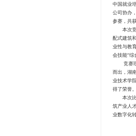
中国就业
公司协办
参赛，共
本次
配式建筑
业性与教
会技能
”
综
竞赛
而出，湖
业技术学
得了荣誉
本次
筑产业人
业数字化