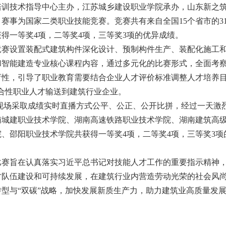
培训技术指导中心主办，江苏城乡建设职业学院承办，山东新之
，赛事为国家二类职业技能竞赛。竞赛共有来自全国
15
个省市的
3
获得一等奖
4
项，二等奖
4
项，三等奖
3
项的优异成绩。
竞赛设置装配式建筑构件深化设计、预制构件生产、装配化施工
和智能建造专业核心课程内容，通过多元化的比赛形式，全面考
育性，引导了职业教育需要结合企业人才评价标准调整人才培养
合性职业人才输送到建筑行业企业。
现场采取成绩实时直播方式公平、公正、公开比拼，经过一天激
南城建职业技术学院、湖南高速铁路职业技术学院、湖南建筑高
院、邵阳职业技术学院共获得一等奖
4
项，二等奖
4
项，三等奖
3
项
。
比赛旨在认真落实习近平总书记对技能人才工作的重要指示精神
才队伍建设和可持续发展，在建筑行业内
营造
劳动光荣的社会风
转型与
“
双碳
”
战略，加快发展新质生产力，助力建筑业高质量发