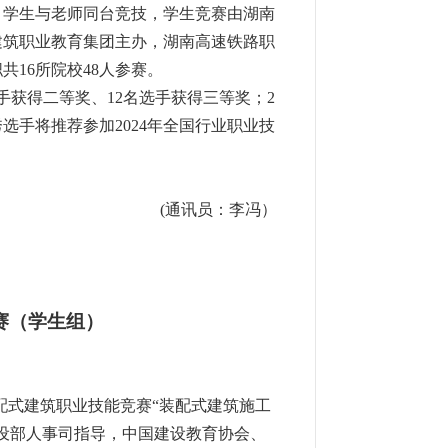
。
学生与老师同台竞技，学生
竞赛由湖南
建筑职业教育集团主办，湖南高速铁路职
职共
16
所院校
48
人参赛。
手获得二等奖、
12
名选手获得三等奖；
2
秀选手将推荐参加
2024
年全国行业职业技
(
通讯员：李冯）
赛（学生组）
配式建筑职业技能竞赛
“
装配式建筑施工
设部人事司指导，中国建设教育协会、