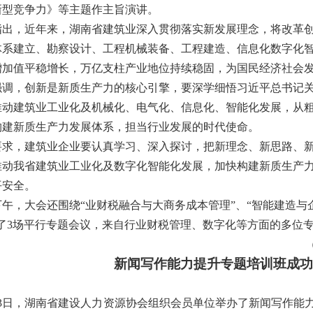
新型竞争力》等主题作主旨演讲。
指出
，
近年来
，
湖南省建筑业深入贯彻落实新发展理念
，
将改革
体系建立、勘察设计、工程机械装备、工程建造、信息化数字化
增加值平稳增长
，
万亿支柱产业地位持续稳固
，
为国民经济社会
强调
，
创新是新质生产力的核心引擎
，
要深学细悟习近平总书记
推动建筑业工业化及机械化、电气化、信息化、智能化发展
，
从
构建新质生产力发展体系
，
担当行业发展的时代使命。
要求
，
建筑业企业要认真学习、深入探讨
，
把新理念、新思路、
推动我省建筑业工业化及数字化智能化发展
，
加快构建新质生产
平安全。
下午
，
大会还围绕
“
业财税融合与大商务成本管理
”
、
“
智能建造与
了
3
场平行专题会议
，
来自行业财税管理、数字化等方面的多位
新闻写作能力提升专题培训班成功
3
日，湖南省建设人力资源协会组织会员单位举办了新闻写作能