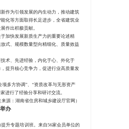
创新作为引领发展的内生动力
，
推动建筑
智能化等方面取得长足进步
，
全省建筑业
发展作出积极贡献。
关于加快发展新质生产力的重要论述精
粗放式、规模数量型向精细化、质量效益
新技术、先进经验
，
内化于心、外化于
力
，
提升核心竞争力
，
促进行业高质量发
企项多方协调
”
、
“
资质改革与无形资产
专家进行了经验分享和研讨交流。
（来源：湖南省住房和城乡建设厅官网）
举办
力提升专题培训班。来自
56
家会员单位的