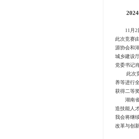
2024
11
月
2
此次竞赛
源协会和
城乡建设
党委书记
此次
养等进行
获得二等
湖南
造技能人
我会将继
改革与创