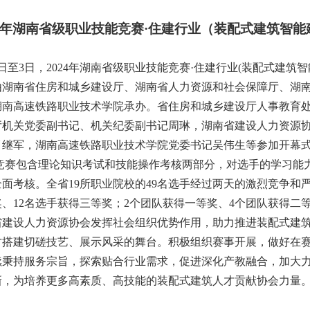
年湖南省级职业技能竞赛
·
住建行业（装配式建筑智能
日至
3
日，
2024
年湖南省级职业技能竞赛
·
住建行业
(
装配式建筑智
由湖南省住房和城乡建设厅、湖南省人力资源和社会保障厅、湖
湖南高速铁路职业技术学院承办。省住房和城乡建设厅人事教育
厅机关党委副书记、机关纪委副书记周琳，湖南省建设人力资源
肖继军，湖南高速铁路职业技术学院党委书记吴伟生等参加开幕
竞赛包含理论知识考试和技能操作考核两部分，对选手的学习能
全面考核。全省
19
所职业院校的
49
名选手经过两天的激烈竞争和
奖、
12
名选手获得三等奖；
2
个团队获得一等奖、
4
个团队获得二
省建设人力资源协会发挥社会组织优势作用，助力推进装配式建
才搭建切磋技艺、展示风采的舞台。积极组织赛事开展，做好在
续秉持服务宗旨，探索贴合行业需求，促进深化产教融合，加大
新，为培养更多高素质、高技能的装配式建筑人才贡献协会力量