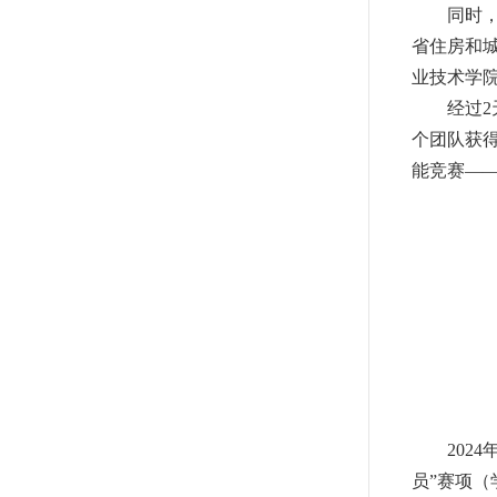
同时
省住房和
业技术学
经过
2
个团队获
能竞赛
—
2024
员
”
赛项（