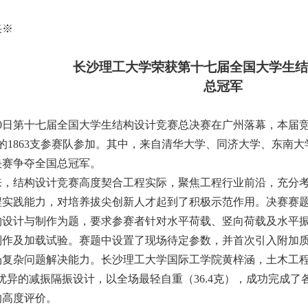
采
※
长沙理工大学荣获第十七届全国大学生结
总冠军
0
日第十七届全国大学生结构设计竞赛总决赛在广州落幕，本届
的
1863
支参赛队参加。其中，来自清华大学、同济大学、东南大
决赛争夺全国总冠军。
来，结构设计竞赛高度契合工程实际，聚焦工程行业前沿，充分
程实践能力，对培养拔尖创新人才起到了积极示范作用。决赛赛
构设计与制作为题，要求参赛者针对水平荷载、竖向荷载及水平
制作及加载试验。赛题中设置了现场待定参数，并首次引入附加
场复杂问题解决能力。长沙理工大学国际工学院黄梓涵，土木工
优异的减振隔振设计，以全场最轻自重（
36.4
克），成功完成了
的高度评价。