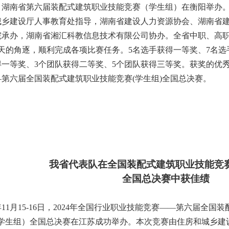
，湖南省第六届装配式建筑职业技能竞赛
（学生组）
在衡阳举办
城乡建设厅人事教育处指导，湖南省建设人力资源协会、湖南省
院承办，湖南省湘汇科教信息技术有限公司协办。全省中职、高
天的角逐，顺利完成各项比赛任务。
5
名选手获得一等奖、
7
名选
得一等奖、
3
个团队获得二等奖、
5
个团队获得三等奖。获奖的优
—
第六届全国装配式建筑职业技能竞赛
(
学生组
)
全国总决赛。
我省代表队在全国装配式建筑职业技能竞
全国总决赛中获佳绩
年
11
月
15-16
日，
2024
年全国行业职业技能竞赛
——
第六届全国装
学生组）全国总决赛在江苏成功举办。本次竞赛由住房和城乡建