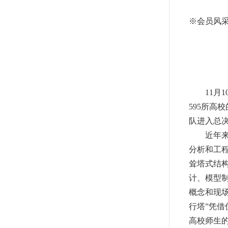
※
会员风
11
月
1
595
所高校
队进入总
近年
分析和工
耸塔式结
计、模型
概念和现
行塔
”
凭借
高校师生