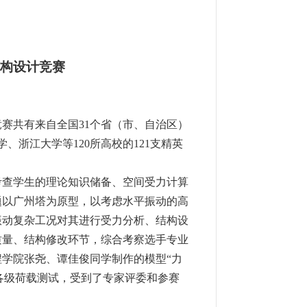
构设计竞赛
竞赛共有来自全国
31
个省（市、自治区）
学、浙江大学等
120
所高校的
121
支精英
考查学生的理论知识储备、空间受力计算
题以广州塔为原型，以考虑水平振动的高
振动复杂工况对其进行受力分析、结构设
质量、结构修改环节，综合考察选手专业
程学院张尧、谭佳俊同学制作的模型
“
力
各级荷载测试，受到了专家评委和参赛