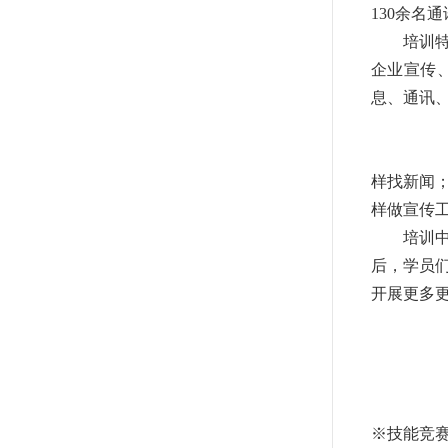
130
余名通
培训
企业宣传
息、通讯
样找新闻
样做宣传
培训
后，学员
开展更多
※
技能竞