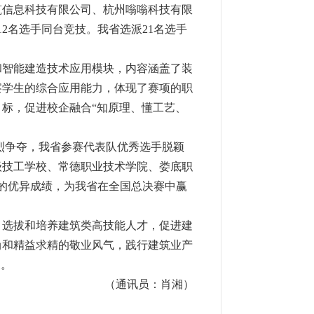
筑信息科技有限公司、杭州嗡嗡科技有限
12
名选手同台竞技。我省选派
21
名选手
和智能建造技术应用模块，内容涵盖了装
察学生的综合应用能力，体现了赛项的职
目标，促进校企融合
“
知原理、懂工艺、
烈争夺，我省参赛代表队优秀选手脱颖
级技工学校、常德职业技术学院、娄底职
的优异成绩，为我省在全国总决赛中赢
，选拔和培养建筑类高技能人才，促进建
尚和精益求精的敬业风气，践行建筑业产
展。
（通讯员：肖湘）