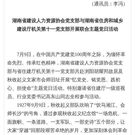
（通讯员：李冯）
湖南省建设人力资源协会党支部与湖南省住房和城乡
建设厅机关第十一党支部开展联合主题党日活动
7月
9
日，在中国共产党建党
100
周年之际，为缅怀革
命先烈、传承红色精神，湖南省建设人力资源协会党支
部与省住建厅机关第十一党支部共赴浏阳胡耀邦故居及
秋收起义文家市会师旧址开展“忆党史、铭党恩、践初
心、担使命”主题党日活动。特别邀请省住建厅一级巡视
员、行业党委书记高东山同志全程参与活动。
1927年
9
月
9
日，秋收起义部队吹响了“饮马湘江、会
师长沙”的号角，通过参观秋收起义纪念馆“一场危机、一
面旗帜、一条道路、一支军队、一部史诗”五个部分，让
大家“穿越”回那段艰苦卓绝的岁月，更加深刻体会到革命