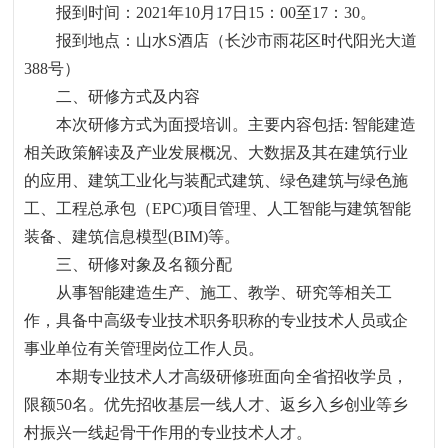
报到时间：
2021
年
10
月
17
日
15
：
00
至
17
：
30
。
报到地点：山水
S
酒店（长沙市雨花区时代阳光大道
388
号）
二、研修方式及内容
本次研修方式为面授培训。主要内容包括
:
智能建造
相关政策解读及产业发展概况、大数据及其在建筑行业
的应用、建筑工业化与装配式建筑、绿色建筑与绿色施
工、工程总承包（
EPC)
项目管理、人工智能与建筑智能
装备、建筑信息模型
(BIM)
等。
三、研修对象及名额分配
从事智能建造生产、施工、教学、研究等相关工
作，具备中高级专业技术职务职称的专业技术人员或企
事业单位有关管理岗位工作人员。
本期专业技术人才高级研修班面向全省招收学员，
限额
50
名。优先招收基层一线人才、返乡入乡创业等乡
村振兴一线起骨干作用的专业技术人才。