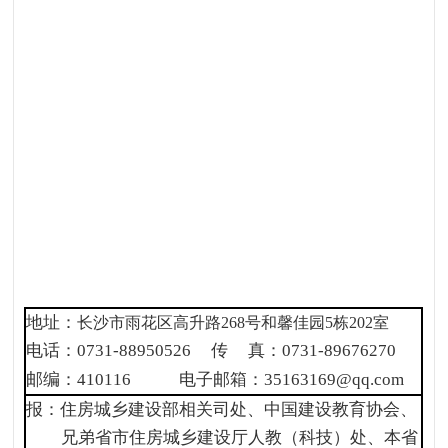
地址：
长沙市雨花区高升路
268
号和馨佳园
5
栋
202
室
电话：
0731-88950526
传
真：
0731-89676270
邮编：
410116
电子邮箱：
35163169@qq.com
报：住房城乡建设部相关司处、中国建设教育协会、
兄弟省市住房城乡建设厅人教（科技）处、本省