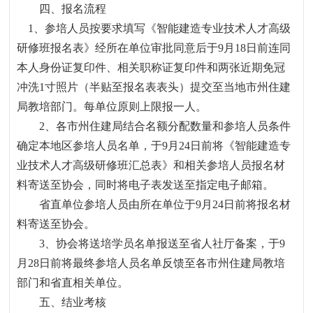
四、报名流程
1
、参培人员按要求填写《智能建造专业技术人才高级
研修班报名表》经所在单位审批同意后于
9
月
18
日前连同
本人身份证复印件、相关职称证复印件和两张近期免冠
冲洗
1
寸照片（半贴至报名表表头）提交至当地市州住建
局教培部门。每单位原则上限报一人。
2、各市州住建局结合名额分配数量和参培人员条件
确定本地区参培人员名单，于
9
月
24
日前将《智能建造专
业技术人才高级研修班汇总表》和相关参培人员报名材
料寄送至协会，同时将电子表发送至指定电子邮箱。
省直单位参培人员由所在单位于
9
月
24
日前将报名材
料寄送至协会。
3、协会将送培学员名单报送至省人社厅备案，于
9
月
28
日前将最终参培人员名单反馈至各市州住建局教培
部门和省直相关单位。
五、结业考核