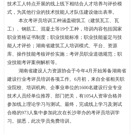
技术工人特点开展的线上线下相结合人才培养与评价模
式，为其他行业的技术技能人才队伍建设做出表率。
本次考评员培训工种涵盖砌筑工（建筑瓦工、瓦
工）、钢筋工、混凝土等
19
个工种，培训内容包括国家
职业资格证书制度；职业技能标准；职业技能鉴定与技
能人才评价；湖南省建筑工人培训模式、平台、资源
库、操作技能考核评价实施；考评员职业道德规范；职
业技能考评案例解析等。
湖南省建设人力资源协会于今年
4
月开始筹备湖南省
建设行业考评员培训各项工作。
6
月初，来自全省相关职
业院校、培训机构、企事业单位的
1600
名建设行业专业
技术人员经单位推荐、部门把关，有
1054
人资审合格并
参加线上理论学习与测试。最终，完成线上学习及测试
合格的
973
人集中参加此次在长沙举办的考评员培训学
习。据悉，此次学员免费培训。