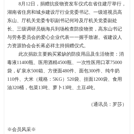
8月
12
日，捐赠抗疫物资发车仪式在省住建厅举行，
湖南省住房和城乡建设厅行业党委书记、一级巡视员高
东山、厅机关党委专职副书记何玲及厅机关党委副处
长、三级调研员杨海兵到场检查防疫物资，高东山书记
与劳务委员会的爱心企业代表一一握手致谢。省建设人
力资源协会会长蒋必祥主持捐赠仪式。
此次捐款主要购买紧缺的防疫用品及生活物资：消
毒液
11400
瓶、医用酒精
4500
瓶、一次性医用口罩
75000
袋，矿泉水
500
箱、方便面
480
件、面包
300
件、纯牛奶
110
件、大米（规格：
5KG
）
520
袋、挂面
1200
袋、食用
油
320
桶，包菜
13
吨、萝卜
13
吨、土豆
4
吨。
（通讯员：罗莎）
※会员风采
※