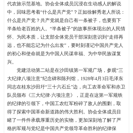
代农旅示范基地。协会全体成员沉浸在生动感人的解说
中，回味思考着“什么是共产党”？正如徐解秀老人所说：
什么是共产党？共产党就是自己有一条被子，也要剪下
半条给老百姓的人。“半条被子”的故事所体现出的人民情
怀、为民本质，让支部全体党员干部深刻意识到“走得再
远，也不能忘记为什么出发”，要时刻谨记中国共产党人
的初心和使命就是为中国人民谋幸福、为中华民族谋复
兴。
党建活动第二站是在沙田镇第一军规广场，参观“三
大纪律八项注意”纪念碑和陈列馆，
1928
年
4
月
3
日毛泽东
同志在桂东沙田圩“三十六石丘”边，向工农革命军和赤卫
队员颁布《三大纪律·六项注意》，正是在这第一军规铁
的纪律的引领下，中国工农红军粉碎了敌人的围剿，取
得了探索中国革命新道路的伟大胜利。协会全体成员目
睹了一件件承载厚重历史的实物，更加深刻地了解了严
格的军规与党纪是中国共产党领导革命胜利的纪律保