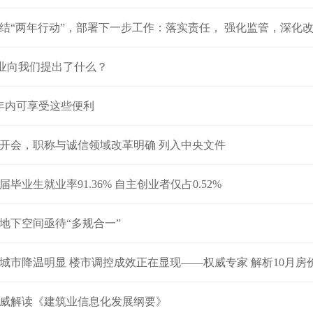
结“两年行动”，部署下一步工作：落实责任， 强化监管，深化
 行业向我们提出了什么？
年内可享受这些便利
开会，职称与诚信领域改革明确 列入中央文件
6届毕业生就业率91.36% 自主创业者仅占0.52%
地下空间亟待“多规合一”
城市降温明显 楼市调控成效正在显现——权威专家 解析10月房
威解读《建筑业信息化发展纲要》