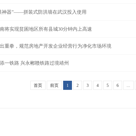
洪神器”——拼装式防洪墙在武汉投入使用
年湖南将实现贫困地区所有县城30分钟内上高速
出重拳，规范房地产开发企业经营行为净化市场环境
添一铁路 兴永郴赣铁路过境靖州
首页
前页
1
2
3
4
5
6
...