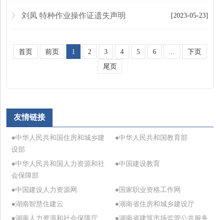
刘凤 特种作业操作证遗失声明
[2023-05-23]
首页
前页
1
2
3
4
5
6
...
下页
尾页
友情链接
●中华人民共和国住房和城乡建
●中华人民共和国教育部
设部
●中华人民共和国人力资源和社
●中国建设教育
会保障部
●中国建设人力资源网
●国家职业资格工作网
●湖南智慧住建云
●湖南省住房和城乡建设厅
●湖南人力资源和社会保障厅
●湖南省建筑市场监管公共服务