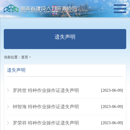
遗失声明
当前位置：
首页
>
遗失声明
罗跨世 特种作业操作证遗失声明
[2023-06-09]
钟智海 特种作业操作证遗失声明
[2023-06-09]
罗荣祥 特种作业操作证遗失声明
[2023-06-09]